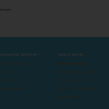
 envoyé.
SOUHAITEZ ADOPTER ?
QUOI D'AUTRE...
ditions d'adoption
Nous faire un don
 un chien
L'actualité de l'association
 un chat
Devenir bénévole
 un lapin ou N.A.C
Découvrez nos mécènes
Nous contacter