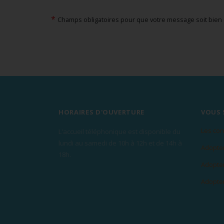
*
Champs obligatoires pour que votre message soit bien
HORAIRES D'OUVERTURE
VOUS 
Les con
L'accueil téléphonique est disponible du
lundi au samedi de 10h à 12h et de 14h à
Adopter
18h.
Adopter
Adopter