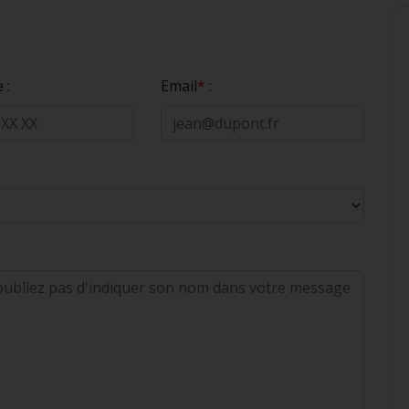
 :
Email
*
: