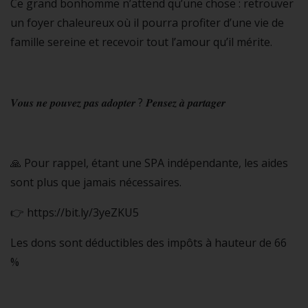
Ce grand bonhomme n’attend qu’une chose : retrouver
un foyer chaleureux où il pourra profiter d’une vie de
famille sereine et recevoir tout l’amour qu’il mérite.
𝑽𝒐𝒖𝒔 𝒏𝒆 𝒑𝒐𝒖𝒗𝒆𝒛 𝒑𝒂𝒔 𝒂𝒅𝒐𝒑𝒕𝒆𝒓 ? 𝑷𝒆𝒏𝒔𝒆𝒛 𝒂̀ 𝒑𝒂𝒓𝒕𝒂𝒈𝒆𝒓
🙏 Pour rappel, étant une SPA indépendante, les aides
sont plus que jamais nécessaires.
👉 https://bit.ly/3yeZKU5
Les dons sont déductibles des impôts à hauteur de 66
%