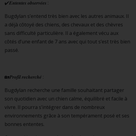
✔️𝑬𝒏𝒕𝒆𝒏𝒕𝒆𝒔 𝒐𝒃𝒔𝒆𝒓𝒗𝒆́𝒆𝒔 :
Bugdylan s’entend très bien avec les autres animaux. Il
a déjà côtoyé des chiens, des chevaux et des chèvres
sans difficulté particulière. Il a également vécu aux
côtés d’une enfant de 7 ans avec qui tout s’est très bien
passé.
🏡𝑷𝒓𝒐𝒇𝒊𝒍 𝒓𝒆𝒄𝒉𝒆𝒓𝒄𝒉𝒆́ :
Bugdylan recherche une famille souhaitant partager
son quotidien avec un chien calme, équilibré et facile à
vivre. Il pourra s’intégrer dans de nombreux
environnements grâce à son tempérament posé et ses
bonnes ententes.