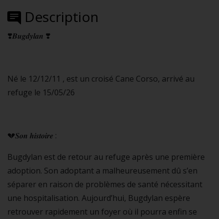
Description
❣️𝑩𝒖𝒈𝒅𝒚𝒍𝒂𝒏 ❣️
Né le 12/12/11 , est un croisé Cane Corso, arrivé au
refuge le 15/05/26
💔𝑺𝒐𝒏 𝒉𝒊𝒔𝒕𝒐𝒊𝒓𝒆 :
Bugdylan est de retour au refuge après une première
adoption. Son adoptant a malheureusement dû s’en
séparer en raison de problèmes de santé nécessitant
une hospitalisation. Aujourd’hui, Bugdylan espère
retrouver rapidement un foyer où il pourra enfin se