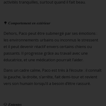
activités tranquilles, surtout quand il fait beau.
🌳 𝑪𝒐𝒎𝒑𝒐𝒓𝒕𝒆𝒎𝒆𝒏𝒕 𝒆𝒏 𝒆𝒙𝒕𝒆́𝒓𝒊𝒆𝒖𝒓
Dehors, Paco peut être submergé par ses émotions :
les environnements urbains ou inconnus le stressent
et il peut devenir réactif envers certains chiens ou
passants. Il progresse grâce au travail avec une
éducatrice, et une médication pourrait l’aider.
Dans un cadre calme, Paco est très à l’écoute : il connaît
la gauche, la droite, s’arrête, fait demi-tour et revient
vers son humain lorsqu’il a besoin d’être rassuré.
🐶 𝑬𝒏𝒕𝒆𝒏𝒕𝒆𝒔