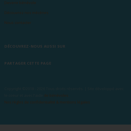
Devenir bénévole
Découvrez nos mécènes
Nous contacter
DÉCOUVREZ-NOUS AUSSI SUR
PARTAGER CETTE PAGE
Copyright ©2018 -
2026 Tous droits réservés. | Site développé avec
le coeur et avec l'aide
de bénévoles
.
Nos règles de confidentialité & mentions légales