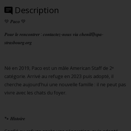
Description
💚 𝑷𝒂𝒄𝒐 💚
𝑷𝒐𝒖𝒓 𝒍𝒆 𝒓𝒆𝒏𝒄𝒐𝒏𝒕𝒓𝒆𝒓 : 𝒄𝒐𝒏𝒕𝒂𝒄𝒕𝒆𝒛-𝒏𝒐𝒖𝒔 𝒗𝒊𝒂 𝒄𝒉𝒆𝒏𝒊𝒍@𝒔𝒑𝒂-
𝒔𝒕𝒓𝒂𝒔𝒃𝒐𝒖𝒓𝒈.𝒐𝒓𝒈
Né en 2019, Paco est un mâle American Staff de 2ᵉ
catégorie. Arrivé au refuge en 2023 puis adopté, il
cherche aujourd’hui une nouvelle famille : il ne peut pas
vivre avec les chats du foyer.
🐾 𝑯𝒊𝒔𝒕𝒐𝒊𝒓𝒆