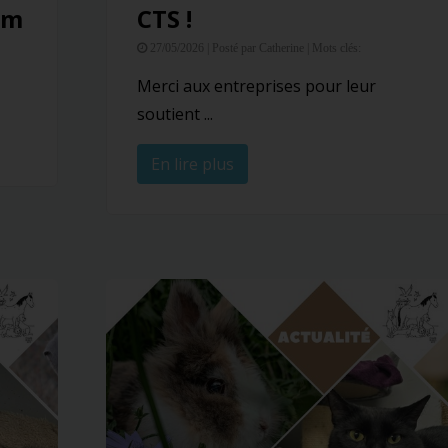
im
CTS !
27/05/2026 |
Posté par Catherine |
Mots clés:
Merci aux entreprises pour leur
soutient ...
En lire plus