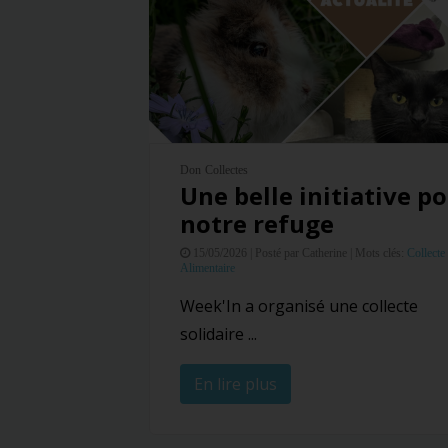
Don
Collectes
Une belle initiative p
notre refuge
15/05/2026 |
Posté par Catherine |
Mots clés:
Collecte
Alimentaire
Week'In a organisé une collecte
solidaire ...
En lire plus