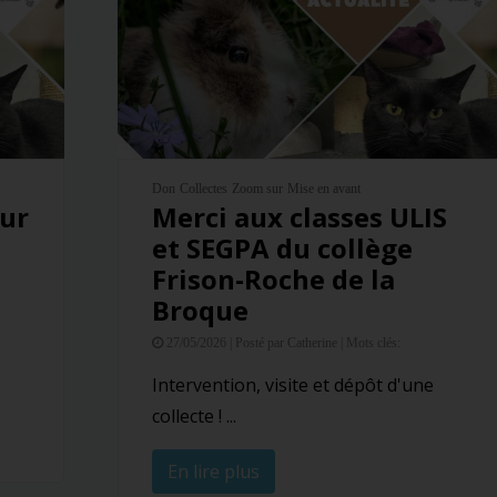
Don
Collectes
Zoom sur
Mise en avant
our
Merci aux classes ULIS
et SEGPA du collège
Frison-Roche de la
Broque
27/05/2026 |
Posté par Catherine |
Mots clés:
Intervention, visite et dépôt d'une
collecte ! ...
En lire plus