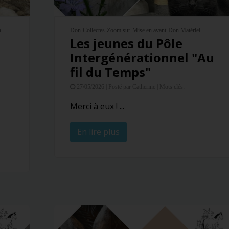
n
Don
Collectes
Zoom sur
Mise en avant
Don Matériel
Les jeunes du Pôle
Intergénérationnel "Au
fil du Temps"
27/05/2026 |
Posté par Catherine |
Mots clés:
Merci à eux ! ...
En lire plus