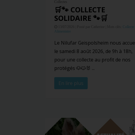
Collectes
🛒🐾 COLLECTE
SOLIDAIRE 🐾🛒
13/07/2026 |
Posté par Catherine |
Mots clés:
Collecte
Alimentaire
Le Nilufar Geispolsheim nous accuei
le samedi 8 août 2026, de 9h à 18h,
pour une collecte au profit de nos
protégés 🐶🐱🐰 ...
En lire plus