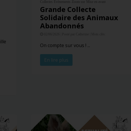
Collectes
Evènements
Zoom sur
Mise en avant
Grande Collecte
Solidaire des Animaux
Abandonnés
02/06/2026 |
Posté par Catherine |
Mots clés:
lle
On compte sur vous ! ...
En lire plus