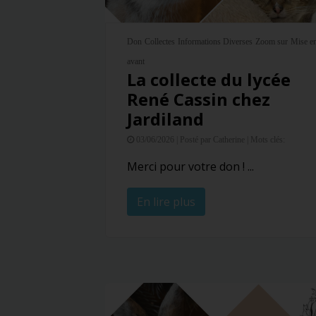
Don
Collectes
Informations Diverses
Zoom sur
Mise e
avant
La collecte du lycée
René Cassin chez
Jardiland
03/06/2026 |
Posté par Catherine |
Mots clés:
Merci pour votre don ! ...
En lire plus