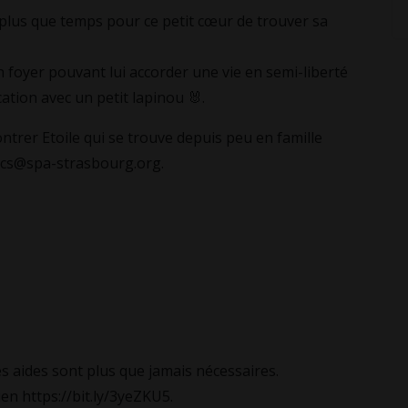
 plus que temps pour ce petit cœur de trouver sa
oyer pouvant lui accorder une vie en semi-liberté
cation avec un petit lapinou 🐰.
rer Etoile qui se trouve depuis peu en famille
nacs@spa-strasbourg.org.
s aides sont plus que jamais nécessaires.
ien https://bit.ly/3yeZKU5.