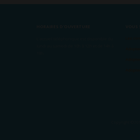
HORAIRES D'OUVERTURE
VOUS 
Les con
L'accueil téléphonique est disponible du
lundi au samedi de 10h à 12h et de 14h à
Adopter
18h.
Adopter
Adopter
Copyright ©201