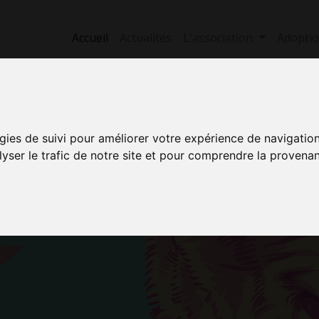
Accueil
Actualités
L'association
Adopti
Etoile a été adopté !
gies de suivi pour améliorer votre expérience de navigatio
E NOS
lyser le trafic de notre site et pour comprendre la provenan
Voir tous les pensionnaires
Découvrez aussi :
S