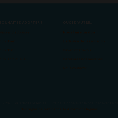
SOUHAITEZ ADOPTER ?
QUOI D'AUTRE...
ditions d'adoption
Nous faire un don
 un chien
L'actualité de l'association
 un chat
Devenir bénévole
 un lapin ou N.A.C
Découvrez nos mécènes
Nous contacter
8 -
2026 Tous droits réservés. | Site développé avec le coeur et avec l'aid
Nos règles de confidentialité & mentions légales