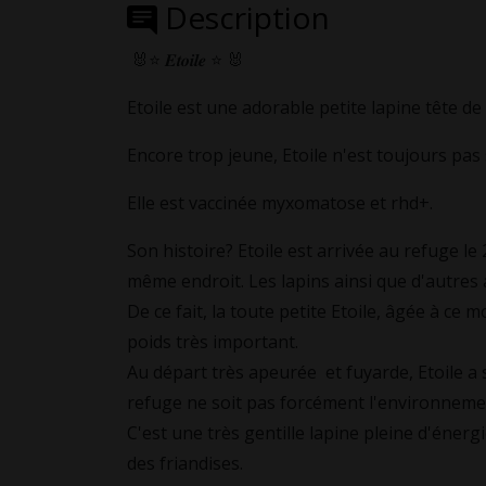
Description
🐰⭐ 𝑬𝒕𝒐𝒊𝒍𝒆 ⭐ 🐰
Etoile est une adorable petite lapine tête de 
Encore trop jeune, Etoile n'est toujours pas st
Elle est vaccinée myxomatose et rhd+.
Son histoire? Etoile est arrivée au refuge l
même endroit. Les lapins ainsi que d'autre
De ce fait, la toute petite Etoile, âgée à ce
poids très important.
Au départ très apeurée et fuyarde, Etoile a 
refuge ne soit pas forcément l'environnemen
C'est une très gentille lapine pleine d'éner
des friandises.