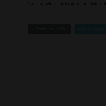
Nous rappelons que les dons sont déductib
Revenir en arrière
Je suis intéressé