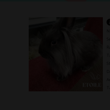
N
S
Ra
T
St
D
A
T