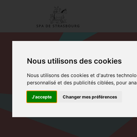
Nous utilisons des cookies
ADOPTER UN D
Nous utilisons des cookies et d'autres technolo
PENSIONNAIRE
personnalisé et des publicités ciblées, pour ana
J'accepte
Changer mes préférences
Accueil
Adopter un de nos pensionnaire