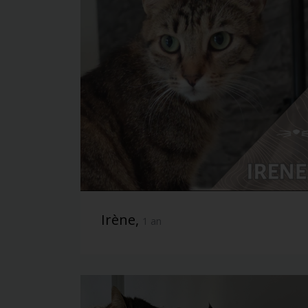
Irène,
1 an