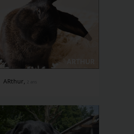
ARthur,
2 ans