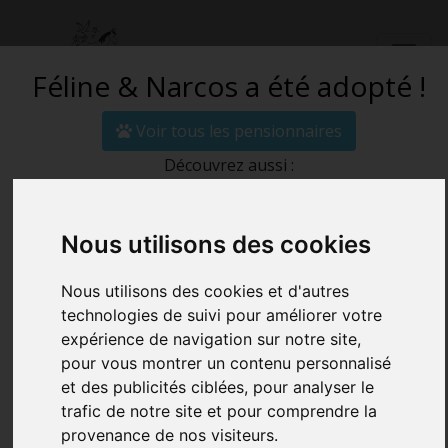
Féline & Narcos a été adopté !
Voir tous les pensionnaires
Découvrez aussi :
ADOPTER UN DE
Nous utilisons des cookies
NOS
Nous utilisons des cookies et d'autres
PENSIONNAIRES
technologies de suivi pour améliorer votre
expérience de navigation sur notre site,
pour vous montrer un contenu personnalisé
Accueil
Adopter Féline & Narcos
et des publicités ciblées, pour analyser le
trafic de notre site et pour comprendre la
provenance de nos visiteurs.