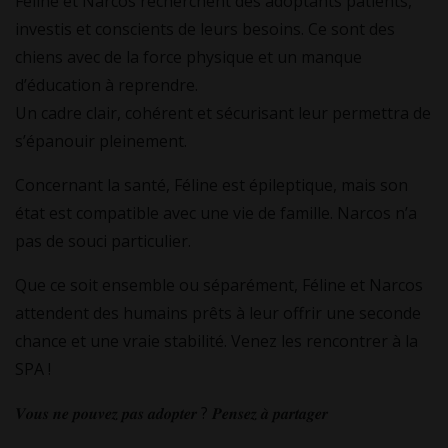
Féline et Narcos recherchent des adoptants patients,
investis et conscients de leurs besoins. Ce sont des
chiens avec de la force physique et un manque
d’éducation à reprendre.
Un cadre clair, cohérent et sécurisant leur permettra de
s’épanouir pleinement.
Concernant la santé, Féline est épileptique, mais son
état est compatible avec une vie de famille. Narcos n’a
pas de souci particulier.
Que ce soit ensemble ou séparément, Féline et Narcos
attendent des humains prêts à leur offrir une seconde
chance et une vraie stabilité. Venez les rencontrer à la
SPA !
𝑽𝒐𝒖𝒔 𝒏𝒆 𝒑𝒐𝒖𝒗𝒆𝒛 𝒑𝒂𝒔 𝒂𝒅𝒐𝒑𝒕𝒆𝒓 ? 𝑷𝒆𝒏𝒔𝒆𝒛 𝒂̀ 𝒑𝒂𝒓𝒕𝒂𝒈𝒆𝒓