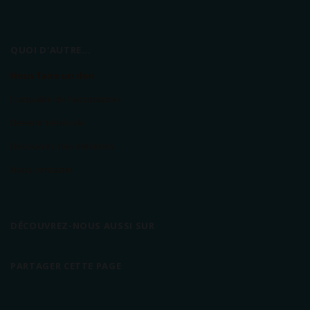
QUOI D'AUTRE...
Nous faire un don
L'actualité de l'association
Devenir bénévole
Découvrez nos mécènes
Nous contacter
DÉCOUVREZ-NOUS AUSSI SUR
PARTAGER CETTE PAGE