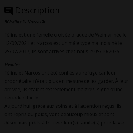
Description
💖𝑭𝒆́𝒍𝒊𝒏𝒆 & 𝑵𝒂𝒓𝒄𝒐𝒔💖
Féline est une femelle croisée braque de Weimar née le
12/09/2021 et Narcos est un mâle type malinois né le
29/07/2017, ils sont arrivés chez nous le 09/10/2025.
𝑯𝒊𝒔𝒕𝒐𝒊𝒓𝒆 :
Féline et Narcos ont été confiés au refuge car leur
propriétaire n'était plus en mesure de les garder. À leur
arrivée, ils étaient extrêmement maigres, signe d’une
période difficile.
Aujourd’hui, grâce aux soins et à l’attention reçus, ils
ont repris du poids, vont beaucoup mieux et sont
désormais prêts à trouver leur(s) famille(s) pour la vie.