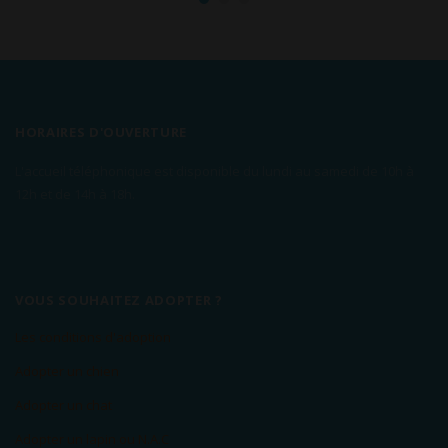
HORAIRES D'OUVERTURE
L'accueil téléphonique est disponible du lundi au samedi de 10h à
12h et de 14h à 18h.
VOUS SOUHAITEZ ADOPTER ?
Les conditions d'adoption
Adopter un chien
Adopter un chat
Adopter un lapin ou N.A.C