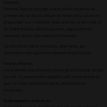
𝑪𝒂𝒓𝒂𝒄𝒕𝒆̀𝒓𝒆 :
Féline et Narcos sont des chiens plutôt réservés au
premier abord. Ils ont besoin de temps pour observer
et accorder leur confiance. Mais une fois ce lien créé, ils
se révèlent doux, câlins et joueurs, appréciant les
moments de partage avec leurs humains.
Ce sont deux chiens sensibles, attachants, qui
demandent une approche calme et respectueuse.
𝑬𝒏𝒕𝒆𝒏𝒕𝒆𝒔 𝒐𝒃𝒔𝒆𝒓𝒗𝒆́𝒆𝒔 :
Les ententes avec d’autres chiens seront à tester au cas
par cas. Ils peuvent être adoptés sans autre animal ou
avec un chien compatible après présentations
encadrées.
𝑷𝒓𝒐𝒇𝒊𝒍 𝒂𝒅𝒐𝒑𝒕𝒂𝒏𝒕 𝒆𝒕 𝒎𝒐𝒅𝒆 𝒅𝒆 𝒗𝒊𝒆 :