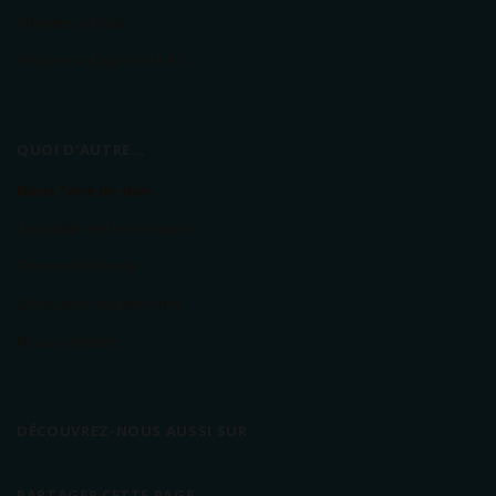
Adopter un chat
Adopter un lapin ou N.A.C
QUOI D'AUTRE...
Nous faire un don
L'actualité de l'association
Devenir bénévole
Découvrez nos mécènes
Nous contacter
DÉCOUVREZ-NOUS AUSSI SUR
PARTAGER CETTE PAGE