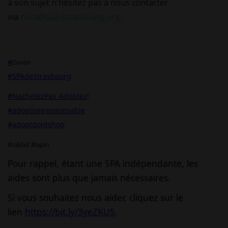
à son sujet n'hésitez pas à nous contacter
via
nacs@spa-strasbourg.org
.
#
Garen
#SPAdeStrasbourg
#NachetezPas_Adoptez
!
#adoptionresponsable
#adoptdontshop
#rabbit #lapin
Pour rappel, étant une SPA indépendante, les
aides sont plus que jamais nécessaires.
Si vous souhaitez nous aider, cliquez sur le
lien
https://bit.ly/3yeZKU5
.