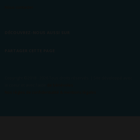
Nous contacter
DÉCOUVREZ-NOUS AUSSI SUR
PARTAGER CETTE PAGE
Copyright ©2018 -
2026 Tous droits réservés. | Site développé avec
le coeur et avec l'aide
de bénévoles
.
Nos règles de confidentialité & mentions légales