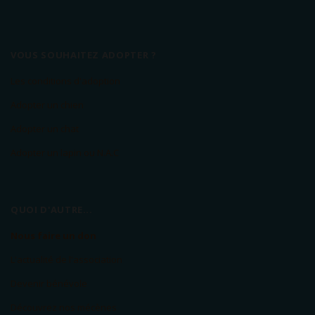
VOUS SOUHAITEZ ADOPTER ?
Les conditions d'adoption
Adopter un chien
Adopter un chat
Adopter un lapin ou N.A.C
QUOI D'AUTRE...
Nous faire un don
L'actualité de l'association
Devenir bénévole
Découvrez nos mécènes