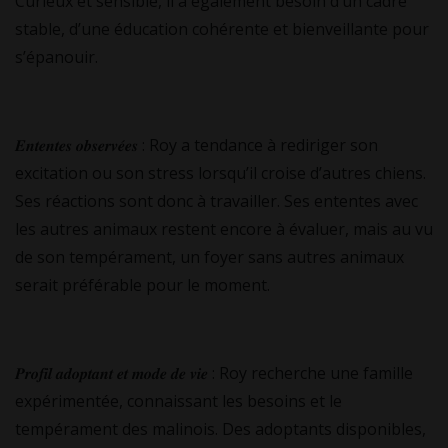
Curieux et sensible, il a également besoin d’un cadre
stable, d’une éducation cohérente et bienveillante pour
s’épanouir.
𝑬𝒏𝒕𝒆𝒏𝒕𝒆𝒔 𝒐𝒃𝒔𝒆𝒓𝒗𝒆́𝒆𝒔 : Roy a tendance à rediriger son
excitation ou son stress lorsqu’il croise d’autres chiens.
Ses réactions sont donc à travailler. Ses ententes avec
les autres animaux restent encore à évaluer, mais au vu
de son tempérament, un foyer sans autres animaux
serait préférable pour le moment.
𝑷𝒓𝒐𝒇𝒊𝒍 𝒂𝒅𝒐𝒑𝒕𝒂𝒏𝒕 𝒆𝒕 𝒎𝒐𝒅𝒆 𝒅𝒆 𝒗𝒊𝒆 : Roy recherche une famille
expérimentée, connaissant les besoins et le
tempérament des malinois. Des adoptants disponibles,