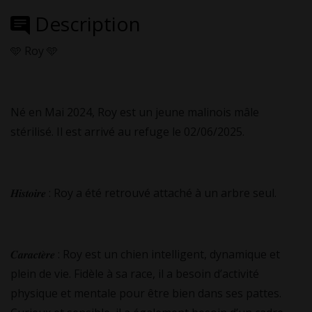
Description
🩵 Roy 🩵
Né en Mai 2024, Roy est un jeune malinois mâle
stérilisé. Il est arrivé au refuge le 02/06/2025.
𝑯𝒊𝒔𝒕𝒐𝒊𝒓𝒆 : Roy a été retrouvé attaché à un arbre seul.
𝑪𝒂𝒓𝒂𝒄𝒕𝒆̀𝒓𝒆 : Roy est un chien intelligent, dynamique et
plein de vie. Fidèle à sa race, il a besoin d’activité
physique et mentale pour être bien dans ses pattes.