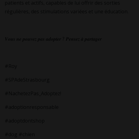
patients et actifs, capables de lui offrir des sorties
régulières, des stimulations variées et une éducation.
𝑽𝒐𝒖𝒔 𝒏𝒆 𝒑𝒐𝒖𝒗𝒆𝒛 𝒑𝒂𝒔 𝒂𝒅𝒐𝒑𝒕𝒆𝒓 ? 𝑷𝒆𝒏𝒔𝒆𝒛 𝒂̀ 𝒑𝒂𝒓𝒕𝒂𝒈𝒆𝒓
#Roy
#SPAdeStrasbourg
#NachetezPas_Adoptez!
#adoptionresponsable
#adoptdontshop
#dog #chien