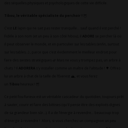
des séquelles physiques et psychologiques de cette vie difficile.
Tibou, le véritable spécialiste du perchoir !
🦉
C’est
LE
lapin qui ne sait pas rester tranquille… sauf quand il est perché !
Fidèle à son nom (et un peu à son côté hibou), il
ADORE
se percher là où
il peut observer le monde, et en particulier sur les tables (enfin, surtout
sur les tables...) , parce que c’est évidemment le meilleur endroit pour
faire des siestes stratégiques 🌿 Mais ne vous y trompez pas, un arbre à
chats ? Il
ADORERA
s'y installer comme un maître de l’altitude ! 🌳 Offrez-
lui un arbre à chat de la taille de l’Everest 🏔️, et vous ferez
un
Tibou
heureux ! 🦉
Ce petit fou-furieux est un véritable cascadeur du quotidien, toujours prêt
à sauter, courir et faire des bêtises (qu'il pense être des exploits dignes
de sa grandeur bien sûr...). Il a de l’énergie à revendre… beaucoup trop
d'énergie à revendre ! Alors, si vous cherchez un compagnon un peu