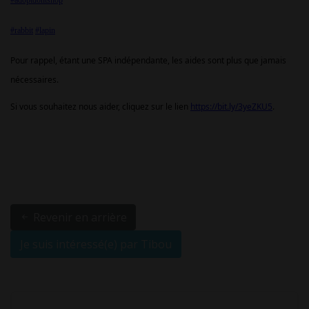
#adoptdontshop
#rabbit
#lapin
Pour rappel, étant une SPA indépendante, les aides sont plus que jamais
nécessaires.
Si vous souhaitez nous aider, cliquez sur le lien
https://bit.ly/3yeZKU5
.
Revenir en arrière
Je suis intéressé(e) par Tibou