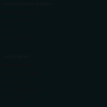
VOUS SOUHAITEZ ADOPTER ?
Les conditions d'adoption
Adopter un chien
Adopter un chat
Adopter un lapin ou N.A.C
QUOI D'AUTRE...
Nous faire un don
L'actualité de l'association
Devenir bénévole
Découvrez nos mécènes
Nous contacter