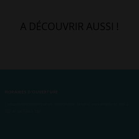
A DÉCOUVRIR AUSSI !
HORAIRES D'OUVERTURE
L'accueil téléphonique est disponible du lundi au samedi de 10h à
12h et de 14h à 18h.