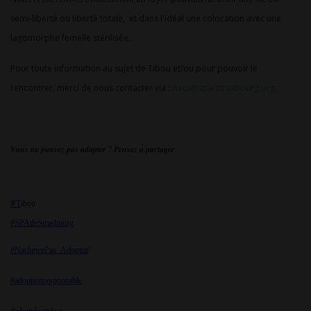
semi-liberté ou liberté totale, et dans l'idéal une colocation avec une
lagomorphe femelle stérilisée.
Pour toute information au sujet de Tibou et/ou pour pouvoir le
rencontrer, merci de nous contacter via :
nacs@spa-strasbourg.org
𝑽𝒐𝒖𝒔
𝒏𝒆
𝒑𝒐𝒖𝒗𝒆𝒛
𝒑𝒂𝒔
𝒂𝒅𝒐𝒑𝒕𝒆𝒓
?
𝑷𝒆𝒏𝒔𝒆𝒛
𝒂
̀
𝒑𝒂𝒓𝒕𝒂𝒈𝒆𝒓
#T
ibou
#SPAdeStrasbourg
#NachetezPas_Adoptez
!
#adoptionresponsable