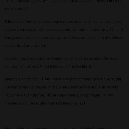
"trop" actif et toujours prêt à ajouter du chaos à vos journées,
Tibou
est
votre lapin ! 🦉
Tibou
est un véritable petit complice, très proche de l'humain, toujours
partant pour un câlin 🤗, mais aussi pour de nouvelles aventures ! Quand
il ne grimpe pas ou ne saute pas partout, il est occupé à faire des bêtises
et à partir à l'aventure ! 🌿
Avec lui, préparez-vous à vivre une vie pleine de surprises et de rires…
énormément de rires ! Il est littéralement
attachiant
! ✨
Énergique et espiègle,
Tibou
est un vrai petit moteur à joie de vivre, qui
n’arrête jamais de bouger. Alors, si vous êtes prêts à accueillir ce petit
hibou fou dans votre vie,
Tibou
vous attend pour partager de très
grandes aventures et des moments inoubliables !
Nous recherchons évidemment un foyer pouvant lui offrir une vie en