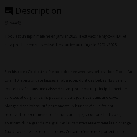
Description
🦉 𝑻𝒊𝒃𝒐𝒖🦉
Tibou est un lapin mâle né en janvier 2025. Il est vacciné Myxo-RHD+ et
sera prochainement stérilisé. Il est arrivé au refuge le 22/01/2025
Son histoire : Clochette a été abandonnée avec ses bébés, dont Tibou. Au
total, 10 lapins ont été laissés à l’abandon, dont des bébés. Ils vivaient
tous entassés dans une caisse de transport, nourris principalement de
carottes et de graines, ils passaient leurs journées dans une cave,
plongée dans l’obscurité permanente. À leur arrivée, ils étaient
recouverts d’excréments collés sur leur corps, y compris les bébés,
souffrant d’une grande maigreur et leurs pattes étaient teintées d’orange
fluo à cause de l’excès de carottes. Certains d’entre eux portent encore