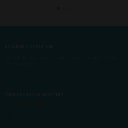
HORAIRES D'OUVERTURE
L'accueil téléphonique est disponible du lundi au samedi de 10h à
12h et de 14h à 18h.
VOUS SOUHAITEZ ADOPTER ?
Les conditions d'adoption
Adopter un chien
Adopter un chat