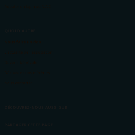
Adopter un lapin ou N.A.C
QUOI D'AUTRE...
Nous faire un don
L'actualité de l'association
Devenir bénévole
Découvrez nos mécènes
Nous contacter
DÉCOUVREZ-NOUS AUSSI SUR
PARTAGER CETTE PAGE