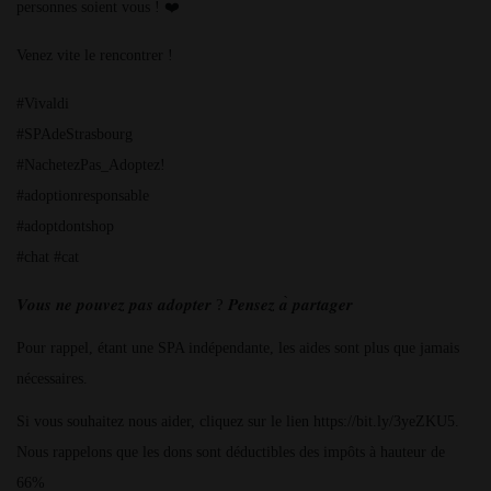
personnes soient vous ! ❤️
Venez vite le rencontrer !
#Vivaldi
#SPAdeStrasbourg
#NachetezPas_Adoptez!
#adoptionresponsable
#adoptdontshop
#chat #cat
𝑽𝒐𝒖𝒔
𝒏𝒆
𝒑𝒐𝒖𝒗𝒆𝒛
𝒑𝒂𝒔
𝒂𝒅𝒐𝒑𝒕𝒆𝒓
?
𝑷𝒆𝒏𝒔𝒆𝒛
𝒂
̀
𝒑𝒂𝒓𝒕𝒂𝒈𝒆𝒓
Pour rappel, étant une SPA indépendante, les aides sont plus que jamais
nécessaires.
Si vous souhaitez nous aider, cliquez sur le lien https://bit.ly/3yeZKU5.
Nous rappelons que les dons sont déductibles des impôts à hauteur de
66%