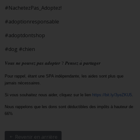
#NachetezPas_Adoptez!
#adoptionresponsable
#adoptdontshop
#dog #chien
𝑽𝒐𝒖𝒔
𝒏𝒆
𝒑𝒐𝒖𝒗𝒆𝒛
𝒑𝒂𝒔
𝒂𝒅𝒐𝒑𝒕𝒆𝒓
?
𝑷𝒆𝒏𝒔𝒆𝒛
𝒂
̀
𝒑𝒂𝒓𝒕𝒂𝒈𝒆𝒓
Pour rappel, étant une SPA indépendante, les aides sont plus que 
jamais nécessaires.
Si vous souhaitez nous aider, cliquez sur le lien 
https://bit.ly/3yeZKU5
.
Nous rappelons que les dons sont déductibles des impôts à hauteur de 
66%
Revenir en arrière