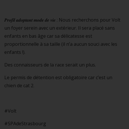
𝑷𝒓𝒐𝒇𝒊𝒍 𝒂𝒅𝒐𝒑𝒕𝒂𝒏𝒕 𝒎𝒐𝒅𝒆 𝒅𝒆 𝒗𝒊𝒆 : Nous recherchons pour Volt
un foyer serein avec un extérieur. Il sera placé sans
enfants en bas âge car sa délicatesse est
proportionnelle à sa taille (il n’a aucun souci avec les
enfants !).
Des connaisseurs de la race serait un plus.
Le permis de détention est obligatoire car c’est un
chien de cat 2.
#Volt
#SPAdeStrasbourg