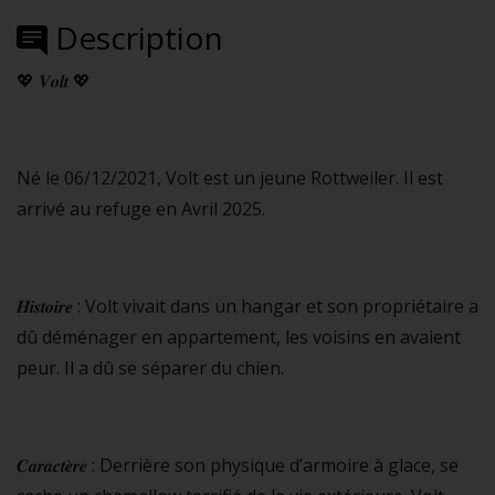
Description
💖 𝑽𝒐𝒍𝒕 💖
Né le 06/12/2021, Volt est un jeune Rottweiler. Il est
arrivé au refuge en Avril 2025.
𝑯𝒊𝒔𝒕𝒐𝒊𝒓𝒆 : Volt vivait dans un hangar et son propriétaire a
dû déménager en appartement, les voisins en avaient
peur. Il a dû se séparer du chien.
𝑪𝒂𝒓𝒂𝒄𝒕𝒆̀𝒓𝒆 : Derrière son physique d’armoire à glace, se