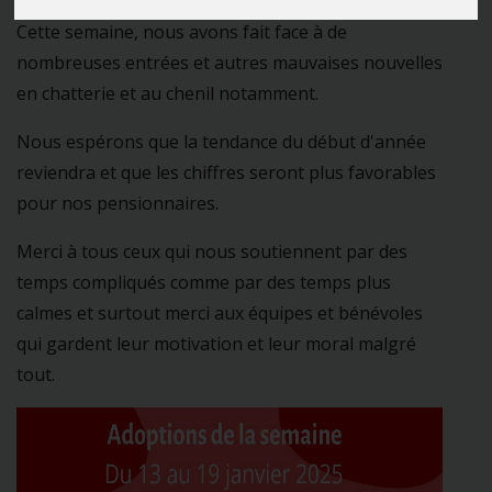
Cette semaine, nous avons fait face à de
nombreuses entrées et autres mauvaises nouvelles
en chatterie et au chenil notamment.
Nous espérons que la tendance du début d'année
reviendra et que les chiffres seront plus favorables
pour nos pensionnaires.
Merci à tous ceux qui nous soutiennent par des
temps compliqués comme par des temps plus
calmes et surtout merci aux équipes et bénévoles
qui gardent leur motivation et leur moral malgré
tout.