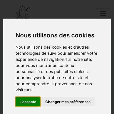
Nous utilisons des cookies
Adoptions de la semaine
Nous utilisons des cookies et d'autres
technologies de suivi pour améliorer votre
du 13 au 19 janvier 2025
expérience de navigation sur notre site,
pour vous montrer un contenu
18/01/2025 |
Posté par Catherine |
Adoption
|
Mots clés:
adoption
Adoptions chats
Adoptions chiens
Adoptions NAC
Adoptions de la semaine
personnalisé et des publicités ciblées,
pour analyser le trafic de notre site et
pour comprendre la provenance de nos
visiteurs.
J'accepte
Changer mes préférences