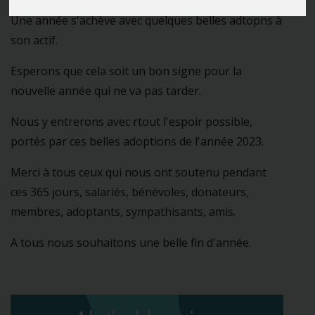
Une année s'achève avec quelques belles adtopns à
son actif.
Esperons que cela soit un bon signe pour la
nouvelle année qui ne va pas tarder.
Nous y entrerons avec rtout l'espoir possible,
portés par ces belles adoptions de l'année 2023.
Merci à tous ceux qui nous ont soutenu pendant
ces 365 jours, salariés, bénévoles, donateurs,
membres, adoptants, sympathisants, amis.
A tous nous souhaitons une belle fin d'année.