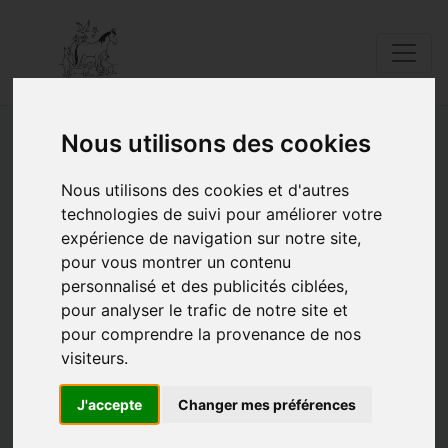
Nous utilisons des cookies
Adoptions de la semaine
Nous utilisons des cookies et d'autres
technologies de suivi pour améliorer votre
du 25 au 31 décembre 2023
expérience de navigation sur notre site,
pour vous montrer un contenu
29/12/2023 |
Posté par Catherine |
Adoption
|
Mots clés:
adoption
Adoptions chats
Adoptions chiens
Adoptions NAC
Adoptions de la semaine
personnalisé et des publicités ciblées,
pour analyser le trafic de notre site et
pour comprendre la provenance de nos
visiteurs.
J'accepte
Changer mes préférences