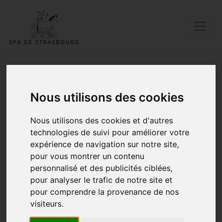
🎭 Derniers jours pour
Nous utilisons des cookies
réserver vos places pour le
Nous utilisons des cookies et d'autres
Gala “Tous en Scène 3” !
technologies de suivi pour améliorer votre
expérience de navigation sur notre site,
30/10/2025 |
Posté par Catherine |
Evènements
|
Mots clés:
Coup de coeur
pour vous montrer un contenu
personnalisé et des publicités ciblées,
pour analyser le trafic de notre site et
pour comprendre la provenance de nos
visiteurs.