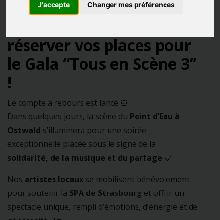
J'accepte
Changer mes préférences
🎭
Derniers jours pour
réserver vos places pour
le Gala “Tous en Scène 3”
!
Le compte à rebours est lancé ⏰
Dans quelques jours, la scène du
Point d’Eau à
Ostwald
s’illuminera pour une soirée
exceptionnelle placée sous le signe de la
solidarité, de la musique et du partage
💛
Nos
artistes locaux
se mobilisent bénévolement
pour soutenir la
SPA de Strasbourg
et offrir un
spectacle unique, rempli d’émotions, d’énergie et de