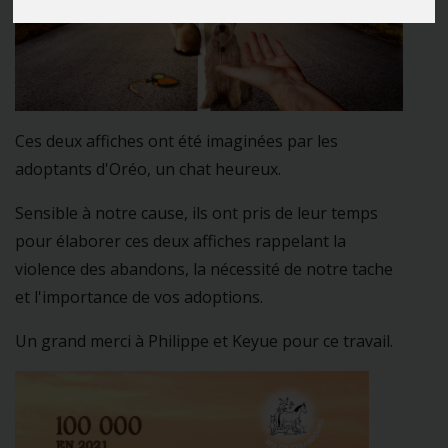
Ces deux affiches ont été imaginées par les
adoptants d'Oréo, un chat heureux.
Sensible à notre cause, ils ont pris de leur temps
pour élaborer ces deux affiches rappelant la
violence des abandons, la nécessité de notre tache
et l'importance de vos adoptions.
Un grand merci à Philippe et Keyue pour ce travail.