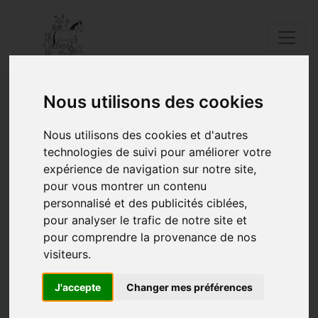
Nous utilisons des cookies
Nos adoptants
Nous utilisons des cookies et d'autres
technologies de suivi pour améliorer votre
s'investissent
expérience de navigation sur notre site,
pour vous montrer un contenu
26/01/2022 |
Posté par Catherine |
Informations Diverses
|
Mots clés:
Abandon
personnalisé et des publicités ciblées,
pour analyser le trafic de notre site et
pour comprendre la provenance de nos
visiteurs.
J'accepte
Changer mes préférences