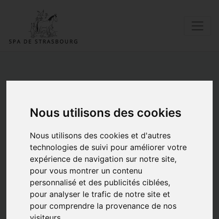
En savoir ➕ sur les
maltraitance animales
Nous utilisons des cookies
09/01/2021 |
Posté par Daguins |
Informations Diverses
Maltraitance Animale
|
Mots
Nous utilisons des cookies et d'autres
clés:
Conseils
Maltraitance Animale
technologies de suivi pour améliorer votre
expérience de navigation sur notre site,
pour vous montrer un contenu
personnalisé et des publicités ciblées,
pour analyser le trafic de notre site et
pour comprendre la provenance de nos
visiteurs.