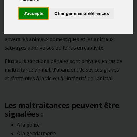
J'accepte
Changer mes préférences
Il est interdit d'exercer des mauvais traitements
envers les animaux domestiques et les animaux
sauvages apprivoisés ou tenus en captivité.
Plusieurs sanctions pénales sont prévues en cas de
maltraitance animal, d'abandon, de sévices graves
et d'atteintes à la vie ou à l'intégrité de l'animal.
Les maltraitances peuvent être
signalées :
A la police
A la gendarmerie